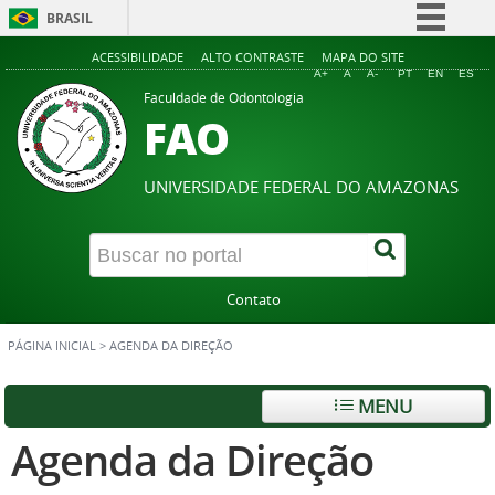
BRASIL
Simplifique!
ACESSIBILIDADE
ALTO CONTRASTE
MAPA DO SITE
A+
A
A-
PT
EN
ES
Comunica BR
Faculdade de Odontologia
FAO
Participe
Acesso à informação
UNIVERSIDADE FEDERAL DO AMAZONAS
Legislação
Canais
Contato
PÁGINA INICIAL
>
AGENDA DA DIREÇÃO
MENU
Agenda da Direção